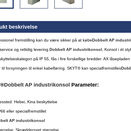
ukt beskrivelse
ssionel fremstilling kan du være sikker på at købe
Dobbelt AP industr
service og rettidig levering.
Dobbelt AP industrikonsol
, Konsol i ét s
kyttelseskategori på IP 55, fås i fire forskellige bredder. AX låseplade
til forsyningen til enkel kabelføring. SKYT® kan specialfremstilles
Dobb
T®
Dobbelt AP industrikonsol
Parameter
:
essted: Hebei, Kina beskyttelse
66 eller specialfremstillet
belt AP industrikonsol
tørrelse: Skræddersyet størrelse