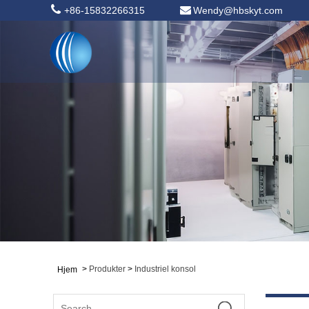
+86-15832266315
Wendy@hbskyt.com
>
Produkter
>
Industriel konsol
Hjem