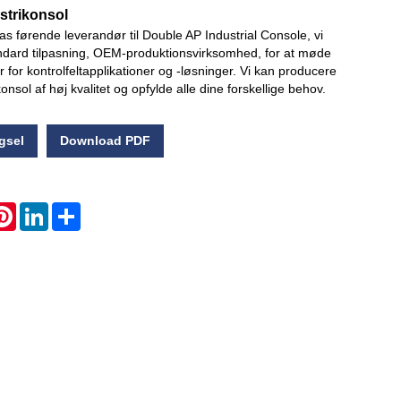
strikonsol
nas førende leverandør til Double AP Industrial Console, vi
Live
andard tilpasning, OEM-produktionsvirksomhed, for at møde
r for kontrolfeltapplikationer og -løsninger. Vi kan producere
onsol af høj kvalitet og opfylde alle dine forskellige behov.
gsel
Download PDF
atsApp
Pinterest
LinkedIn
Share