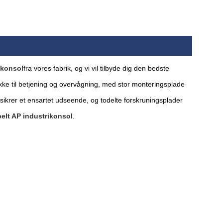
ikonsol
fra vores fabrik, og vi vil tilbyde dig den bedste
tykke til betjening og overvågning, med stor monteringsplade
n sikrer et ensartet udseende, og todelte forskruningsplader
elt AP industrikonsol
.