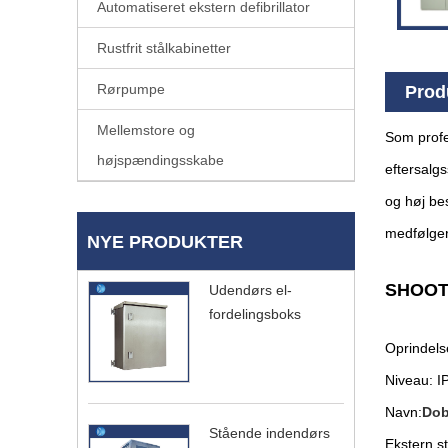
Automatiseret ekstern defibrillator
Rustfrit stålkabinetter
Rørpumpe
Prod
Mellemstore og
Som profe
højspændingsskabe
eftersalgs
og høj bes
medfølger 
NYE PRODUKTER
SHOO
Udendørs el-
fordelingsboks
Oprindels
Niveau: IP
Navn:
Dob
Stående indendørs
Ekstern s