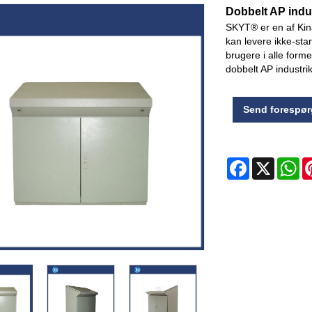
Dobbelt AP indu
SKYT® er en af ​​Ki
kan levere ikke-st
brugere i alle forme
dobbelt AP industrik
Send forespør
Facebook
X
Wh