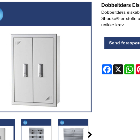
Dobbeltdørs El
Dobbeltdørs elskabe
Shouke® er stolte a
unikke krav.
Send forespør
Facebook
X
Wh