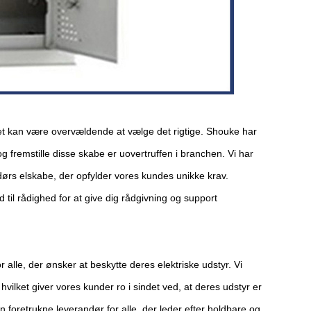
et kan være overvældende at vælge det rigtige. Shouke har
g fremstille disse skabe er uovertruffen i branchen. Vi har
dørs elskabe, der opfylder vores kundes unikke krav.
 til rådighed for at give dig rådgivning og support
le, der ønsker at beskytte deres elektriske udstyr. Vi
vilket giver vores kunder ro i sindet ved, at deres udstyr er
n foretrukne leverandør for alle, der leder efter holdbare og