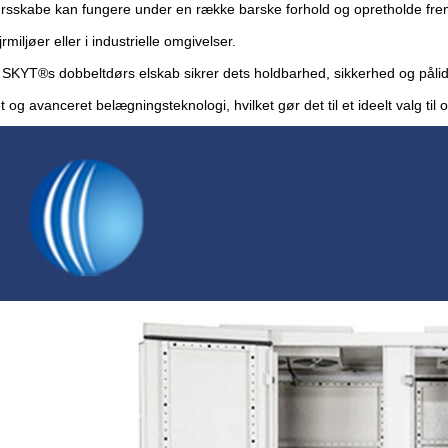
rsskabe kan fungere under en række barske forhold og opretholde fre
rmiljøer eller i industrielle omgivelser.
, SKYT®s dobbeltdørs elskab sikrer dets holdbarhed, sikkerhed og pålid
et og avanceret belægningsteknologi, hvilket gør det til et ideelt valg til