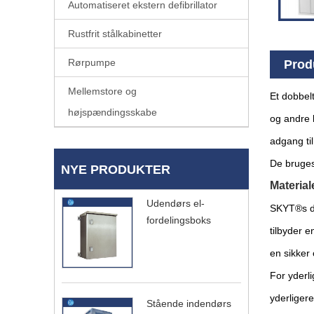
Automatiseret ekstern defibrillator
Rustfrit stålkabinetter
Rørpumpe
Prod
Mellemstore og
Et dobbelt
højspændingsskabe
og andre 
adgang til
De bruges 
NYE PRODUKTER
Material
Udendørs el-
SKYT®s dob
fordelingsboks
tilbyder e
en sikker 
For yderl
yderligere
Stående indendørs