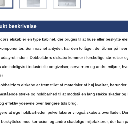
ukt beskrivelse
dørs elskab er en type kabinet, der bruges til at huse eller beskytte el
komponenter. Som navnet antyder, har den to låger, der åbner på hver 
 udstyret indeni. Dobbeltdørs elskabe kommer i forskellige størrelser og m
almindeligvis i industrielle omgivelser, serverrum og andre miljøer, hvo
er
beltdørs elskabe er fremstillet af materialer af høj kvalitet, herunder g
nestående styrke og holdbarhed til at modstå en lang række skader og ba
og effektiv ydeevne over længere tids brug.
igere at øge holdbarheden pulverlakerer vi også skabets overflader. D
 beskyttelse mod korrosion og andre skadelige miljøfaktorer, der kan p