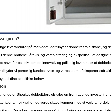
 vælge os?
nge leverandører på markedet, der tilbyder dobbeltdørs elskabe, og d
i denne branche i årevis, og vores erfaring og ekspertise i at designe o
et navn for os selv som en innovativ og pålidelig leverandør af dobbelt
tilbyder vi personlig kundeservice, og vores team af eksperter står altid
et til dine specifikke behov.
ion
tende er Shoukes dobbeltdørs elskabe en fremragende investering for al
erialer af høj kvalitet, og vores skabe kommer med et væld af fordele, h
 sikkert. Desuden gør vores mangeårige erfaring og ekspertise os til de