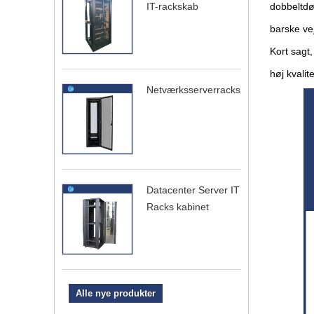
IT-rackskab
dobbeltdø
barske vej
Kort sagt
høj kvalit
Netværksserverrackskab
Datacenter Server IT
Racks kabinet
Alle nye produkter