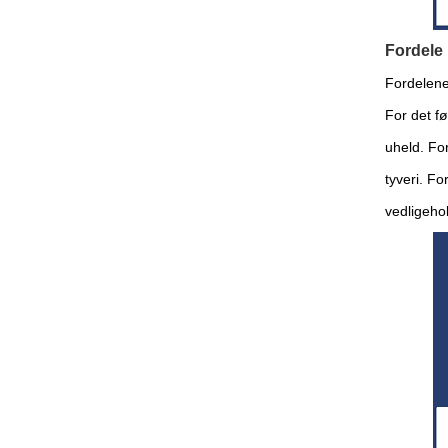
Fordele
Fordelene
For det fø
uheld. Fo
tyveri. F
vedligeho