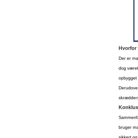
Hvorfor
Der er ma
dog været 
opbygget 
Derudover 
skræddersy
Konklus
Sammenfat
bruger mat
sikkert og