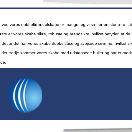
 ved vores dobbeltdørs elskabe er mange, og vi sætter en stor ære i at
rste er vores skabe sikre, robuste og brandsikre, hvilket betyder, at d
r det andet har vores skabe dobbeltlåse og svejsede sømme, hvilket si
or det tredje kommer vores skabe med udstansede huller og har et modu
lde.