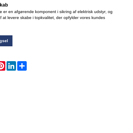
skab
 er en afgørende komponent i sikring af elektrisk udstyr, og
Live
f at levere skabe i topkvalitet, der opfylder vores kundes
gsel
atsApp
Pinterest
LinkedIn
Share