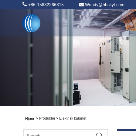
+86-15832266315
Wendy@hbskyt.com
>
Produkter
>
Elektrisk kabinet
Hjem