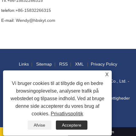
Tlf:
+86-15832266315
telefon:
+86-15832266315
E-mail:
Wendy@hbskyt.com
Links
|
Sitemap
|
RSS
|
XML
|
Privacy Policy
X
Copyright © 2022 Hebei Shouke Yuantuo Technology Co., Ltd. -
Vi bruger cookies til at tilbyde dig en bedre
browsingoplevelse, analysere trafik på
Industriel konsol, distributionsboks, IT-rackskab - Alle rettigheder
webstedet og tilpasse indhold. Ved at bruge
denne side accepterer du vores brug af
cookies.
Privatlivspolitik
forbeholdes
Afvise
Acceptere
Wendy@hbskyt.com
+86-15832266315