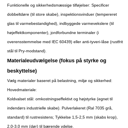
Funktionelle og sikkerhedsmæssige tilføjelser: Specificer
dobbeltdøre (til store skabe), inspektionsvinduer (tempereret
glas til varmebestandighed), indbyggede varmevekslere (til
højeffektkomponenter), jordforbundne terminaler (i
overensstemmelse med IEC 60439) eller anti-tyveri-låse (rustfrit
stål til Pry-modstand).
Materialeudvælgelse (fokus på styrke og
beskyttelse)
Vælg materialer baseret på belastning, miljø og sikkerhed:
Hovedmateriale:
Koldvalset stål: omkostningseffektivt og højstyrke (egnet til
indendørs industrielle skabe). Pulverlakeret (Ral 7035 grå,
standard) til rustresistens; Tykkelse 1,5-2,5 mm (skabs krop),
2,0-3,0 mm (dør) til bærende ydelse.