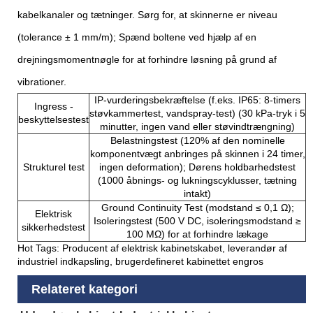
kabelkanaler og tætninger. Sørg for, at skinnerne er niveau
(tolerance ± 1 mm/m); Spænd boltene ved hjælp af en
drejningsmomentnøgle for at forhindre løsning på grund af
vibrationer.
IP-vurderingsbekræftelse (f.eks. IP65: 8-timers
Ingress -
støvkammertest, vandspray-test) (30 kPa-tryk i 5
beskyttelsestest
minutter, ingen vand eller støvindtrængning)
Belastningstest (120% af den nominelle
komponentvægt anbringes på skinnen i 24 timer,
Strukturel test
ingen deformation); Dørens holdbarhedstest
(1000 åbnings- og lukningscyklusser, tætning
intakt)
Ground Continuity Test (modstand ≤ 0,1 Ω);
Elektrisk
Isoleringstest (500 V DC, isoleringsmodstand ≥
sikkerhedstest
100 MΩ) for at forhindre lækage
Hot Tags: Producent af elektrisk kabinetskabet, leverandør af
industriel indkapsling, brugerdefineret kabinettet engros
Relateret kategori