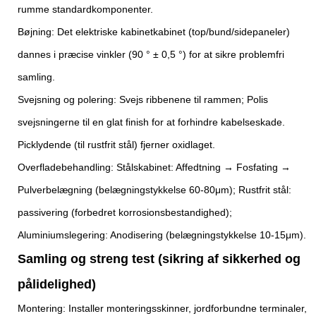
rumme standardkomponenter.
Bøjning: Det elektriske kabinetkabinet (top/bund/sidepaneler)
dannes i præcise vinkler (90 ° ± 0,5 °) for at sikre problemfri
samling.
Svejsning og polering: Svejs ribbenene til rammen; Polis
svejsningerne til en glat finish for at forhindre kabelseskade.
Picklydende (til rustfrit stål) fjerner oxidlaget.
Overfladebehandling: Stålskabinet: Affedtning → Fosfating →
Pulverbelægning (belægningstykkelse 60-80μm); Rustfrit stål:
passivering (forbedret korrosionsbestandighed);
Aluminiumslegering: Anodisering (belægningstykkelse 10-15μm).
Samling og streng test (sikring af sikkerhed og
pålidelighed)
Montering: Installer monteringsskinner, jordforbundne terminaler,