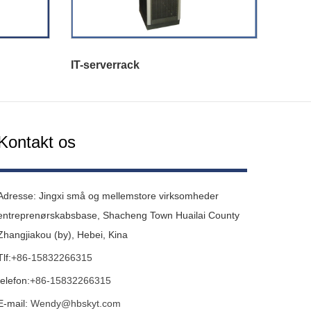
IT-serverrack
Kontakt os
Adresse: Jingxi små og mellemstore virksomheder
entreprenørskabsbase, Shacheng Town Huailai County
Zhangjiakou (by), Hebei, Kina
Tlf:
+86-15832266315
telefon:
+86-15832266315
E-mail:
Wendy@hbskyt.com