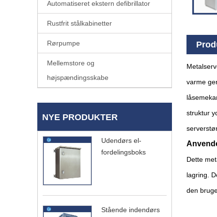
Automatiseret ekstern defibrillator
Rustfrit stålkabinetter
Rørpumpe
Prod
Mellemstore og
Metalserve
højspændingsskabe
varme gen
låsemekan
struktur y
NYE PRODUKTER
serverstø
Udendørs el-
Anvend
fordelingsboks
Dette meta
lagring. 
den bruges 
Stående indendørs