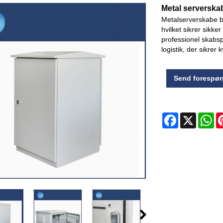
Metal serverska
Metalserverskabe br
hvilket sikrer sikke
professionel skabs
logistik, der sikrer k
Send forespør
Facebook
X
Wh