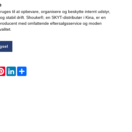
b
uges til at opbevare, organisere og beskytte internt udstyr,
Live
r og stabil drift. Shouke®, en SKYT-distributør i Kina, er en
producent med omfattende eftersalgsservice og moden
valitet.
gsel
atsApp
Pinterest
LinkedIn
Share