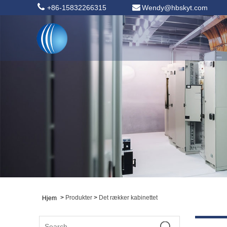
+86-15832266315
Wendy@hbskyt.com
>
Produkter
>
Det rækker kabinettet
Hjem