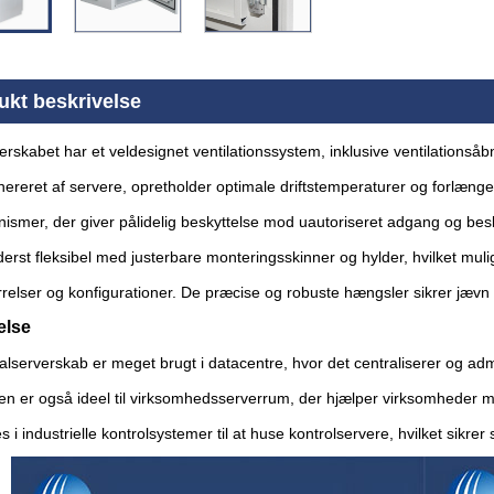
ukt beskrivelse
rskabet har et veldesignet ventilationssystem, inklusive ventilationsåb
ereret af servere, opretholder optimale driftstemperaturer og forlænge
ismer, der giver pålidelig beskyttelse mod uautoriseret adgang og besk
derst fleksibel med justerbare monteringsskinner og hylder, hvilket muli
rrelser og konfigurationer. De præcise og robuste hængsler sikrer jævn
else
lserverskab er meget brugt i datacentre, hvor det centraliserer og admin
Den er også ideel til virksomhedsserverrum, der hjælper virksomheder m
i industrielle kontrolsystemer til at huse kontrolservere, hvilket sikrer sta