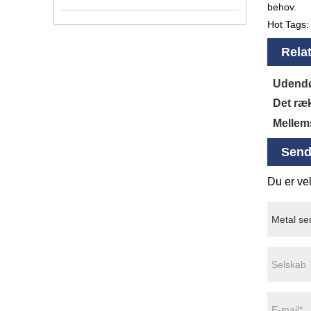
behov.
Hot Tags: 
Relat
Udendø
Det ræk
Mellem
Send
Du er vel