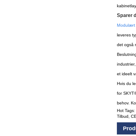
kabinetlay
Sparer d
Modulært 
leveres t
det også m
Beslutnin
industrier
et ideelt 
Hvis du le
for SKYT®
behov. Kon
Hot Tags:
Tilbud, CE
Prod