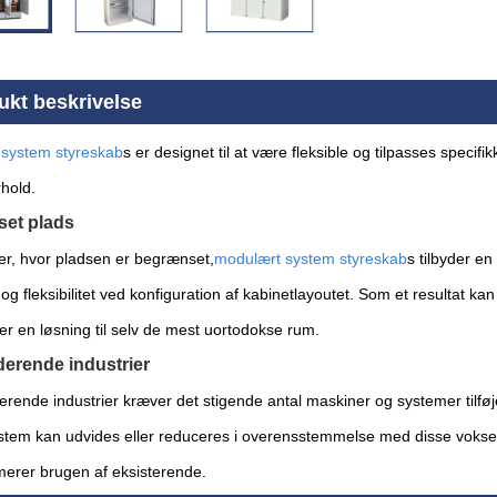
ukt beskrivelse
system styreskab
s er designet til at være fleksible og tilpasses specifik
hold.
et plads
ner, hvor pladsen er begrænset,
modulært system styreskab
s tilbyder e
 og fleksibilitet ved konfiguration af kabinetlayoutet. Som et resultat k
ver en løsning til selv de mest uortodokse rum.
erende industrier
rende industrier kræver det stigende antal maskiner og systemer tilføje
stem kan udvides eller reduceres i overensstemmelse med disse vokse
erer brugen af ​​eksisterende.