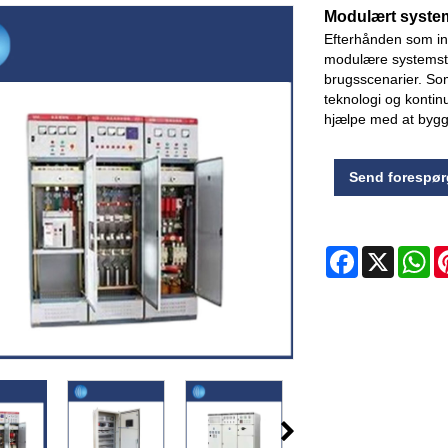
Modulært syste
Efterhånden som ind
modulære systemstyr
brugsscenarier. So
teknologi og kontinu
hjælpe med at bygg
Send forespør
Facebook
X
Wh