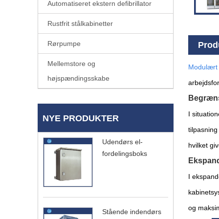
Automatiseret ekstern defibrillator
Rustfrit stålkabinetter
Rørpumpe
Prod
Mellemstore og
Modulært 
højspændingsskabe
arbejdsfor
Begræns
I situatio
NYE PRODUKTER
tilpasning
Udendørs el-
hvilket gi
fordelingsboks
Ekspand
I ekspande
kabinetsy
og maksim
Stående indendørs