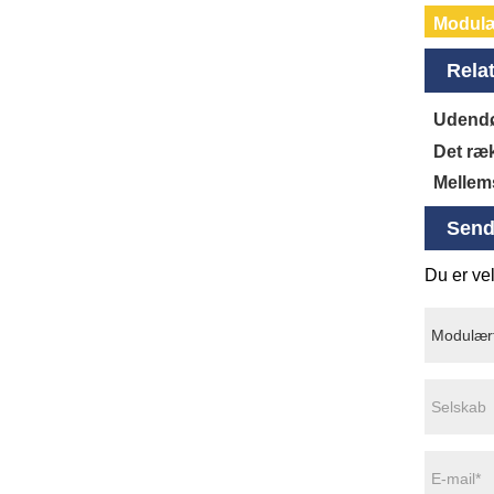
Modulæ
Relat
Udendø
Det ræk
Mellem
Send
Du er vel