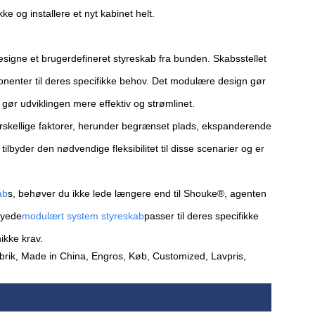
ke og installere et nyt kabinet helt.
esigne et brugerdefineret styreskab fra bunden. Skabsstellet
onenter til deres specifikke behov. Det modulære design gør
 gør udviklingen mere effektiv og strømlinet.
orskellige faktorer, herunder begrænset plads, ekspanderende
 tilbyder den nødvendige fleksibilitet til disse scenarier og er
.
ab
s, behøver du ikke lede længere end til Shouke®, agenten
syede
modulært system styreskab
passer til deres specifikke
ikke krav.
brik, Made in China, Engros, Køb, Customized, Lavpris,