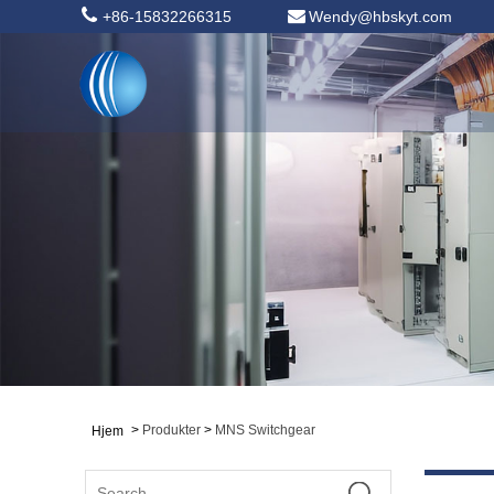
+86-15832266315
Wendy@hbskyt.com
>
Produkter
>
MNS Switchgear
Hjem