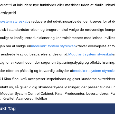
outet til at inkludere nye funktioner eller maskiner uden at skulle udtræk
esigntid
system styreskab
s reducere det udviklingsarbejde, der kræves for at d
ypisk i standardstørrelser, og brugeren skal vælge de nødvendige komp
uligt at konfigurere funktioner og kontrolelementer med lethed, hvilket
gen om at vælge en
modulært system styreskab
kræver overvejelse af f
, ændrede krav og besparelse af designtid.
Modulært system styreskab
s
valg for virksomheder, der søger en tilpasningsdygtig og effektiv løsning
der efter en pålidelig og troværdig udbyder af
modulært system styresk
 i Kina.Shouke® accepterer inspektioner og giver kunderne skrædder
takt os, så giver vi dig skræddersyede løsninger, der passer til dine un
 Modular System Control Cabinet, Kina, Producenter, Leverandører, Fa
, Kvalitet, Avanceret, Holdbar
ukt Tag