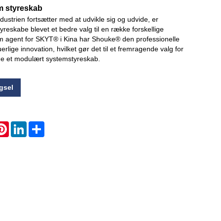
m styreskab
ustrien fortsætter med at udvikle sig og udvide, er
Live
eskabe blevet et bedre valg til en række forskellige
m agent for SKYT® i Kina har Shouke® den professionelle
erlige innovation, hvilket gør det til et fremragende valg for
e et modulært systemstyreskab.
gsel
atsApp
Pinterest
LinkedIn
Share