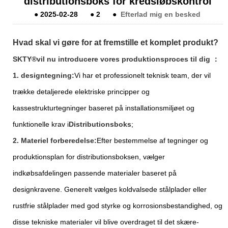
distributionsboks for kredsløbskontrol
●
2025-02-28
●
2
●
Efterlad mig en besked
Hvad skal vi gøre for at fremstille et komplet produkt?
SKTY®
vil nu introducere vores produktionsproces til dig ：
1. designtegning:
Vi har et professionelt teknisk team, der vil
trække detaljerede elektriske principper og
kassestrukturtegninger baseret på installationsmiljøet og
funktionelle krav i
Distributionsboks
;
2. Materiel forberedelse:
Efter bestemmelse af tegninger og
produktionsplan for distributionsboksen, vælger
indkøbsafdelingen passende materialer baseret på
designkravene. Generelt vælges koldvalsede stålplader eller
rustfrie stålplader med god styrke og korrosionsbestandighed, og
disse tekniske materialer vil blive overdraget til det skære-