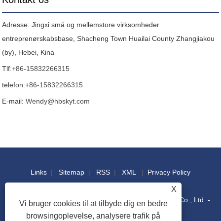
Adresse: Jingxi små og mellemstore virksomheder
entreprenørskabsbase, Shacheng Town Huailai County Zhangjiakou
(by), Hebei, Kina
Tlf:
+86-15832266315
telefon:
+86-15832266315
E-mail:
Wendy@hbskyt.com
Links
|
Sitemap
|
RSS
|
XML
|
Privacy Policy
X
Copyright © 2022 Hebei Shouke Yuantuo Technology Co., Ltd. -
Vi bruger cookies til at tilbyde dig en bedre
browsingoplevelse, analysere trafik på