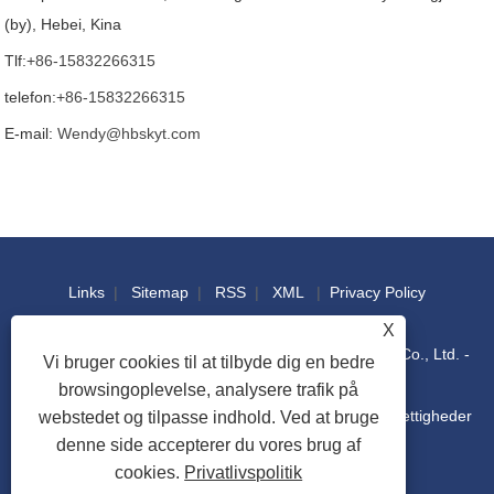
(by), Hebei, Kina
Tlf:
+86-15832266315
telefon:
+86-15832266315
E-mail:
Wendy@hbskyt.com
Links
|
Sitemap
|
RSS
|
XML
|
Privacy Policy
X
Copyright © 2022 Hebei Shouke Yuantuo Technology Co., Ltd. -
Vi bruger cookies til at tilbyde dig en bedre
browsingoplevelse, analysere trafik på
Industriel konsol, distributionsboks, IT-rackskab - Alle rettigheder
webstedet og tilpasse indhold. Ved at bruge
denne side accepterer du vores brug af
cookies.
Privatlivspolitik
forbeholdes