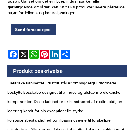
udstyr. Uanset om det er i byer, industriparker eller
fjerntliggende områder, kan SKYT®s produkter levere pålidelige
strømfordelings- og kontrolløsninger.
Send forespørgsel
Facebook
X
WhatsApp
Pinterest
LinkedIn
Share
Produkt beskrivelse
Elektriske kabinetter i rustfrit stål er omhyggeligt udformede
beskyttelsesskabe designet til at huse og afskærme elektriske
komponenter. Disse kabinetter er konstrueret af rustfrit stål, en
legering kendt for sin exceptionelle styrke,
korrosionsbestandighed og tilpasningsevne til forskellige
miljøforhold. Strukturen af ​​disse kabinetter følger et veldefineret