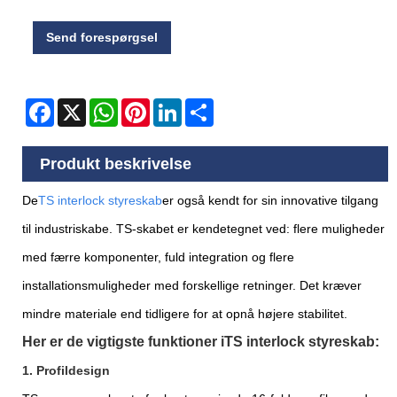
Send forespørgsel
Facebook
X
WhatsApp
Pinterest
LinkedIn
Share
Produkt beskrivelse
De
TS interlock styreskab
er også kendt for sin innovative tilgang
til industriskabe. TS-skabet er kendetegnet ved: flere muligheder
med færre komponenter, fuld integration og flere
installationsmuligheder med forskellige retninger. Det kræver
mindre materiale end tidligere for at opnå højere stabilitet.
Her er de vigtigste funktioner i
TS interlock styreskab
:
1. Profildesign