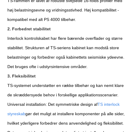
TS-rammen er lavet af robuste svejsede 16-folds profiler med
høj belastningsevne og vridningsstivhed. Høj kompatibilitet -
kompatibel med alt PS 4000 tilbehør.
2. Forbedret stabilitet
Interlock kontrolskabet har flere bærende overflader og større
stabilitet. Strukturen af ​​TS-seriens kabinet kan modstå store
belastninger og forbedrer også kabinettets seismiske ydeevne.
Det bruges ofte i udstyrsintensive områder.
3. Fleksibilitet
TS-systemet understøtter en række tilbehør og kan nemt klare
de skræddersyede behov i forskellige applikationsscenarier.
Universal installation: Det symmetriske design af
TS interlock
styreskab
gør det muligt at installere komponenter på alle sider,
hvilket yderligere forbedrer dens anvendelighed og fleksibilitet.