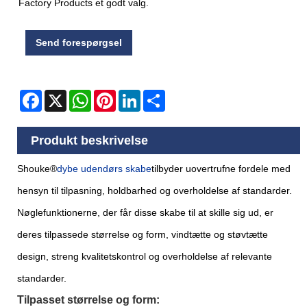
Factory Products et godt valg.
Send forespørgsel
Facebook
X
WhatsApp
Pinterest
LinkedIn
Share
Produkt beskrivelse
Shouke®
dybe udendørs skabe
tilbyder uovertrufne fordele med
hensyn til tilpasning, holdbarhed og overholdelse af standarder.
Nøglefunktionerne, der får disse skabe til at skille sig ud, er
deres tilpassede størrelse og form, vindtætte og støvtætte
design, streng kvalitetskontrol og overholdelse af relevante
standarder.
Tilpasset størrelse og form: