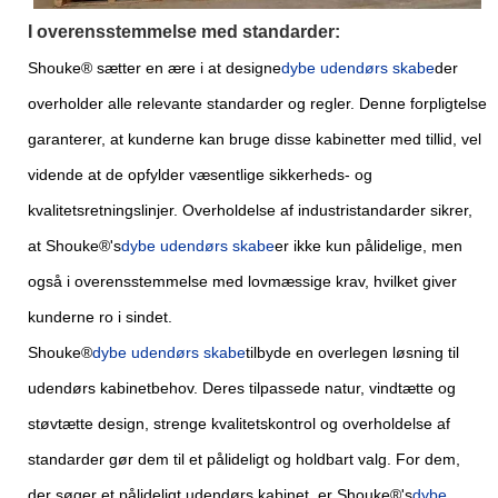
I overensstemmelse med standarder:
Shouke® sætter en ære i at designe
dybe udendørs skabe
der
overholder alle relevante standarder og regler. Denne forpligtelse
garanterer, at kunderne kan bruge disse kabinetter med tillid, vel
vidende at de opfylder væsentlige sikkerheds- og
kvalitetsretningslinjer. Overholdelse af industristandarder sikrer,
at Shouke®'s
dybe udendørs skabe
er ikke kun pålidelige, men
også i overensstemmelse med lovmæssige krav, hvilket giver
kunderne ro i sindet.
Shouke®
dybe udendørs skabe
tilbyde en overlegen løsning til
udendørs kabinetbehov. Deres tilpassede natur, vindtætte og
støvtætte design, strenge kvalitetskontrol og overholdelse af
standarder gør dem til et pålideligt og holdbart valg. For dem,
der søger et pålideligt udendørs kabinet, er Shouke®'s
dybe