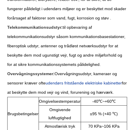
fungerer pålideligt i udendørs miljøer og er beskyttet mod skader
forårsaget af faktorer som vand, fugt, korrosion og støv .
Telekommunikationsudstyr:
til opbevaring af
telekommunikationsudstyr såsom kommunikationsbasestationer,
fiberoptisk udstyr, antenner og trådløst netværksudstyr for at
beskytte dem mod ugunstigt vejr, fugt og andre miljøforhold og
for at sikre kommunikationssystemets pålidelighed.
Overvågningssystemer:
Overvågningsudstyr, kameraer og
sensorer kræver ofte
udendørs fritstående elektriske kabinetter
for
at beskytte dem mod vejr og vind, forurening og hærværk.
Omgivelsestemperatur
-40℃~+60℃
Omgivende
Brugsbetingelser
≤95 % (+40 ℃)
luftfugtighed
Atmosfærisk tryk
70 KPa~106 KPa