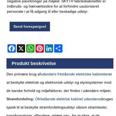
negative påvirkninger på miljøet. SKYT® fabrikskabinetter er
indbruds- og hærværkssikre for at forhindre uautoriseret
personale i at få adgang til eller beskadige udstyr.
Send forespørgsel
Facebook
X
WhatsApp
Pinterest
LinkedIn
Share
Produkt beskrivelse
Den primære brug af
udendørs fritstående elektriske kabinetter
er
at beskytte elektrisk og elektronisk udstyr og styresystemer mod
de barske forhold og miljøfaktorer, der findes i udendørs miljøer.
Strømfordeling:
O
fritstående elektrisk kabinet udendørs
s
bruges
typisk til at beskytte strømfordelingsudstyr såsom strømtavler,
transformatorer, afbrydere, relæer osv., for at sikre, at de