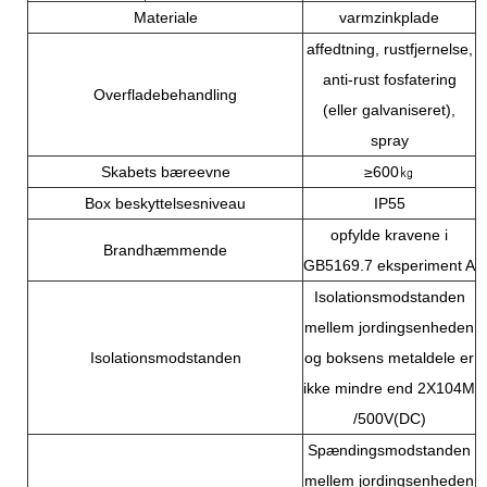
Materiale
varmzinkplade
affedtning, rustfjernelse,
anti-rust fosfatering
Overfladebehandling
(eller galvaniseret),
spray
Skabets bæreevne
≥600㎏
Box beskyttelsesniveau
IP55
opfylde kravene i
Brandhæmmende
GB5169.7 eksperiment A
Isolationsmodstanden
mellem jordingsenheden
Isolationsmodstanden
og boksens metaldele er
ikke mindre end 2X104M
/500V(DC)
Spændingsmodstanden
mellem jordingsenheden