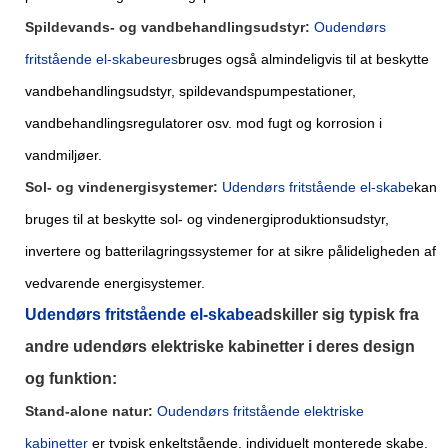
Spildevands- og vandbehandlingsudstyr:
O
udendørs
fritstående el-skabe
ur
e
s
bruges også almindeligvis til at beskytte
vandbehandlingsudstyr, spildevandspumpestationer,
vandbehandlingsregulatorer osv. mod fugt og korrosion i
vandmiljøer.
Sol- og vindenergisystemer:
Udendørs fritstående el-skabe
kan
bruges til at beskytte sol- og vindenergiproduktionsudstyr,
invertere og batterilagringssystemer for at sikre pålideligheden af
​​vedvarende energisystemer.
Udendørs fritstående el-skabe
adskiller sig typisk fra
andre udendørs elektriske kabinetter i deres design
og funktion:
Stand-alone natur:
O
udendørs fritstående elektriske
kabinetter
er typisk enkeltstående, individuelt monterede skabe,