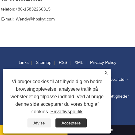
telefon:
+86-15832266315
E-mail:
Wendy@hbskyt.com
Links
|
Sitemap
|
RSS
|
XML
|
Privacy Policy
X
Copyright © 2022 Hebei Shouke Yuantuo Technology Co., Ltd. -
Vi bruger cookies til at tilbyde dig en bedre
browsingoplevelse, analysere trafik på
Industriel konsol, distributionsboks, IT-rackskab - Alle rettigheder
webstedet og tilpasse indhold. Ved at bruge
denne side accepterer du vores brug af
cookies.
Privatlivspolitik
forbeholdes
Afvise
Acceptere
Wendy@hbskyt.com
+86-15832266315