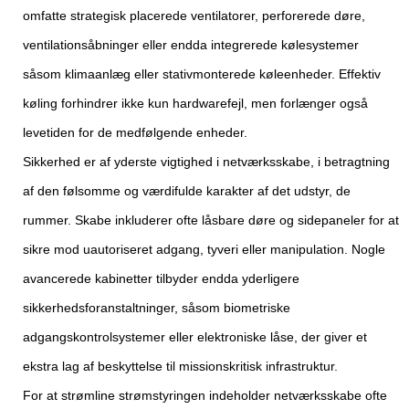
omfatte strategisk placerede ventilatorer, perforerede døre,
ventilationsåbninger eller endda integrerede kølesystemer
såsom klimaanlæg eller stativmonterede køleenheder. Effektiv
køling forhindrer ikke kun hardwarefejl, men forlænger også
levetiden for de medfølgende enheder.
Sikkerhed er af yderste vigtighed i netværksskabe, i betragtning
af den følsomme og værdifulde karakter af det udstyr, de
rummer. Skabe inkluderer ofte låsbare døre og sidepaneler for at
sikre mod uautoriseret adgang, tyveri eller manipulation. Nogle
avancerede kabinetter tilbyder endda yderligere
sikkerhedsforanstaltninger, såsom biometriske
adgangskontrolsystemer eller elektroniske låse, der giver et
ekstra lag af beskyttelse til missionskritisk infrastruktur.
For at strømline strømstyringen indeholder netværksskabe ofte