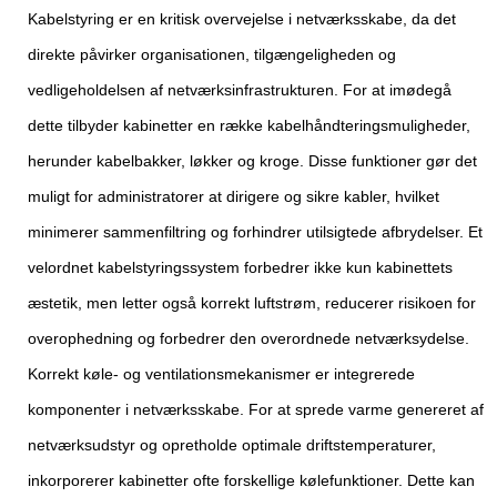
Kabelstyring er en kritisk overvejelse i netværksskabe, da det
direkte påvirker organisationen, tilgængeligheden og
vedligeholdelsen af ​​netværksinfrastrukturen. For at imødegå
dette tilbyder kabinetter en række kabelhåndteringsmuligheder,
herunder kabelbakker, løkker og kroge. Disse funktioner gør det
muligt for administratorer at dirigere og sikre kabler, hvilket
minimerer sammenfiltring og forhindrer utilsigtede afbrydelser. Et
velordnet kabelstyringssystem forbedrer ikke kun kabinettets
æstetik, men letter også korrekt luftstrøm, reducerer risikoen for
overophedning og forbedrer den overordnede netværksydelse.
Korrekt køle- og ventilationsmekanismer er integrerede
komponenter i netværksskabe. For at sprede varme genereret af
netværksudstyr og opretholde optimale driftstemperaturer,
inkorporerer kabinetter ofte forskellige kølefunktioner. Dette kan