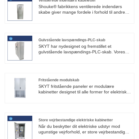
Ventilerede indendørs kabinetter
Shouke® fabrikkens ventilerede indendørs
skabe giver mange fordele i forhold til andre
skabe på markedet. Vores ventilerede
indendørs skabe skiller sig ud for deres
avancerede ventilationssystemer, alsidighed på
tværs af industrier og robust konstruktion.
Gulvstående lavspændings-PLC-skab
SKYT har nydesignet og fremstillet et
gulvstående lavspændings-PLC-skab. Vores
PLC-skab er udstyret med køleventilatorer,
ventilationsporte, hvilket har løst problemerne
med støv, fugt og høj temperatur på
værkstedet. Vores fabrik leverer omfattende
supporttjenester til vertikale lavspændings-
Fritstående modulskab
PLC-styreskabe, herunder foreløbig
SKYT fritstående paneler er modulære
skemadesign, ikke-standard tilpasning,
kabinetter designet til alle former for elektrisk
produktionsmontage og eftersalgsservice.
distribution og automatiseringsapplikationer.
Da bærerammen er adskilt sparer den meget
plads i forsendelsen. De kan produceres i høj
beskyttelsesklasse op til IP54 til indendørs og
udendørs applikationer. Du kan være sikker på
Store vejrbestandige elektriske kabinetter
at købe fritstående modulskab hos os.
Når du beskytter dit elektriske udstyr mod
ugunstige vejrforhold, er store vejrbestandige
elektriske kabinetter, der er vejrbestandige, et