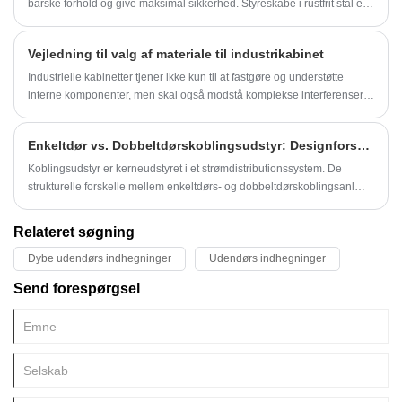
barske forhold og give maksimal sikkerhed. Styreskabe i rustfrit stål er
en væsentlig del af denne proces, da de beskytter elektriske
komponenter og sikrer, at deres drift altid er sikker og effektiv.
Vejledning til valg af materiale til industrikabinet
Industrielle kabinetter tjener ikke kun til at fastgøre og understøtte
interne komponenter, men skal også modstå komplekse interferenser
som støv, fugt, korrosion og påvirkning i industrielle miljøer.
Materialevalget bestemmer direkte udstyrets levetid,
Enkeltdør vs. Dobbeltdørskoblingsudstyr: Designforskelle og smart valg
beskyttelsesniveau og driftsstabilitet.
Koblingsudstyr er kerneudstyret i et strømdistributionssystem. De
strukturelle forskelle mellem enkeltdørs- og dobbeltdørskoblingsanlæg
er i det væsentlige målrettede design baseret på
strømfordelingskapacitet, installationsplads og
Relateret søgning
sikkerhedsbestemmelser
Dybe udendørs indhegninger
Udendørs indhegninger
Send forespørgsel