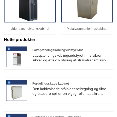
Udendørs netværkskabinet
Metalvægmonteringskabinet
Hotte produkter
Lavspændingskoblingsudstyr Mns
Lavspændingskoblingsudstyret mns sikrer
sikker og effektiv styring af strømtransmission
ved at kontrollere, beskytte og isolere
forskellige elektriske komponenter og udstyr.
SKYT®-produkter er blevet eksporteret til flere
lande og regioner. Shouke® er SKYTs agent i
Kina.
Fordelingsskabs kabinet
Den koldvalsede stålpladebelægning og filtre
og blæsere spiller en vigtig rolle i at sikre
normal drift og forlænge levetiden af ​​det
elektriske udstyr i distributionsskabets kabinet.
Vi er SKYT® Kina-agent.