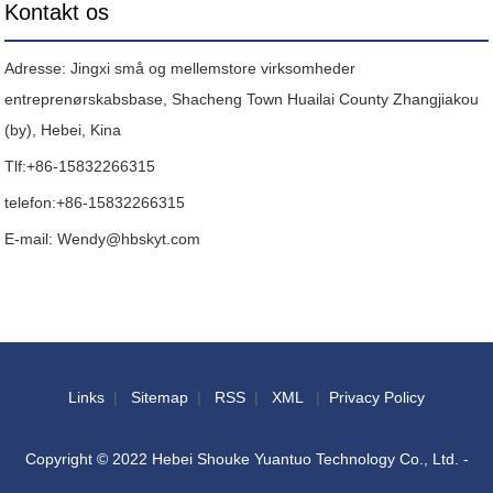
Kontakt os
Adresse: Jingxi små og mellemstore virksomheder
entreprenørskabsbase, Shacheng Town Huailai County Zhangjiakou
(by), Hebei, Kina
Tlf:
+86-15832266315
telefon:
+86-15832266315
E-mail:
Wendy@hbskyt.com
Links
|
Sitemap
|
RSS
|
XML
|
Privacy Policy
Copyright © 2022 Hebei Shouke Yuantuo Technology Co., Ltd. -