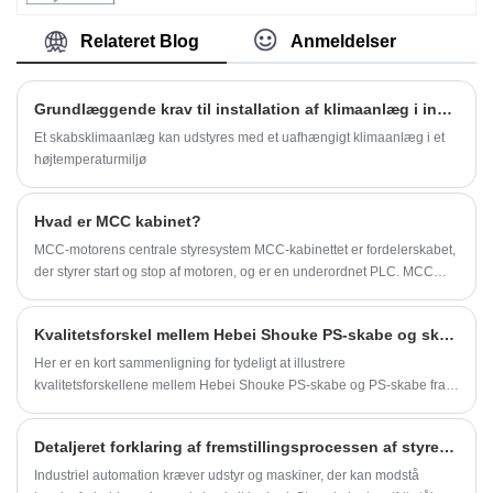
godt valg. Shouke®-producentens store
vejrbestandige elektriske kabinetter beskytter
Relateret Blog
Anmeldelser
dit udstyr mod barske udendørs miljøer og
eventuelle potentielle elektriske farer.
Grundlæggende krav til installation af klimaanlæg i industriskabe
Et skabsklimaanlæg kan udstyres med et uafhængigt klimaanlæg i et
højtemperaturmiljø
Hvad er MCC kabinet?
MCC-motorens centrale styresystem MCC-kabinettet er fordelerskabet,
der styrer start og stop af motoren, og er en underordnet PLC. MCC
(Motor Control Center) styreskab, også kendt som
motorkontrolcenteret.
Kvalitetsforskel mellem Hebei Shouke PS-skabe og skabe fra andre
Her er en kort sammenligning for tydeligt at illustrere
kvalitetsforskellene mellem Hebei Shouke PS-skabe og PS-skabe fra
andre producenter, vær opmærksom på disse syv nøglefunktioner
nedenfor
Detaljeret forklaring af fremstillingsprocessen af ​​styreskabe i rustfrit stål
Industriel automation kræver udstyr og maskiner, der kan modstå